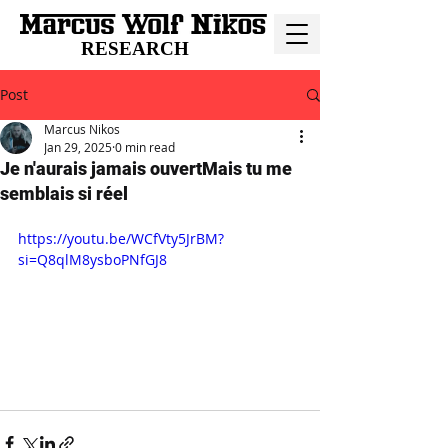
RESEARCH
Post
Marcus Nikos
Jan 29, 2025
0 min read
Je n'aurais jamais ouvertMais tu me
semblais si réel
https://youtu.be/WCfVty5JrBM?
si=Q8qlM8ysboPNfGJ8