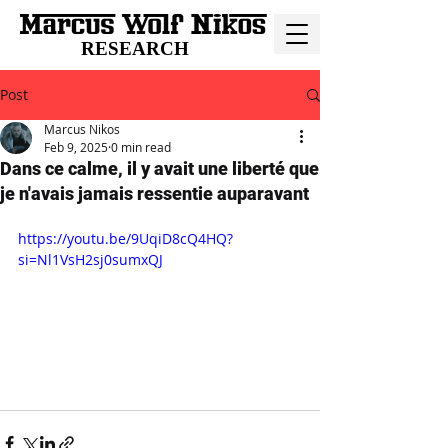
RESEARCH
Post
Marcus Nikos
Feb 9, 2025
0 min read
Dans ce calme, il y avait une liberté que
je n'avais jamais ressentie auparavant
https://youtu.be/9UqiD8cQ4HQ?
si=Nl1VsH2sj0sumxQJ